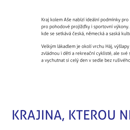
Kraj kolem Aše nabízí ideální podmínky pro c
pro pohodové projížďky i sportovní výkony.
kde se setkává česká, německá a saská kult
Velkým lákadlem je okolí vrchu Háj, výšlap
zvládnou i děti a rekreační cyklisté, ale sv
a vychutnat si celý den v sedle bez rušivéh
KRAJINA, KTEROU N