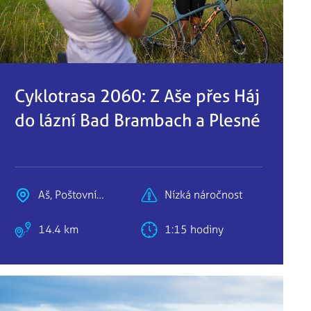
Cyklotrasa 2060: Z Aše přes Háj
do lázní Bad Brambach a Plesné
Aš, Poštovní
Nízká náročnost
náměstí
14.4 km
1:15 hodiny