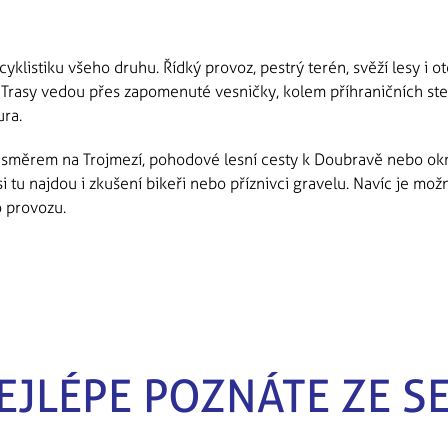
yklistiku všeho druhu. Řídký provoz, pestrý terén, svěží lesy i o
 Trasy vedou přes zapomenuté vesničky, kolem příhraničních ste
ura.
y směrem na Trojmezí, pohodové lesní cesty k Doubravě nebo ok
é si tu najdou i zkušení bikeři nebo příznivci gravelu. Navíc je m
o provozu.
EJLÉPE POZNÁTE ZE S