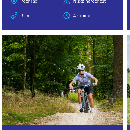
Podhradí
Nízká náročnost
9 km
45 minut