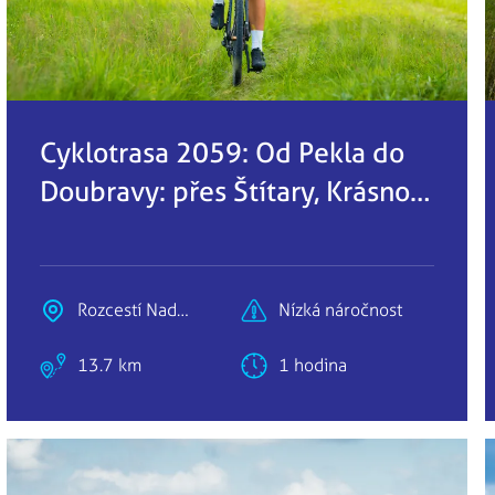
Cyklotrasa 2059: Od Pekla do
Doubravy: přes Štítary, Krásnou
a Podhradí
Rozcestí Nad
Nízká náročnost
Peklem
13.7 km
1 hodina