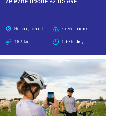
železné oponě až do Aše
Hranice, rozcestí
Střední náročnost
18.3 km
1:30 hodiny