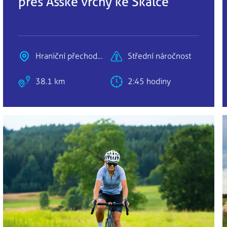
přes Ašské vrchy ke Skalce
Hraniční přechod
Střední náročnost
Hranice / Ebmath
38.1 km
2:45 hodiny