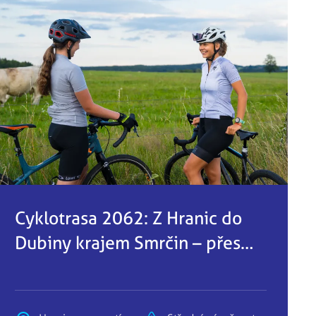
Cyklotrasa 2062: Z Hranic do
Dubiny krajem Smrčin – přes
vrchy, lesy a prameny