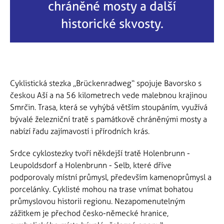
chráněné mosty a další
historické skvosty.
Cyklistická stezka „Brückenradweg“ spojuje Bavorsko s
českou Aší a na 56 kilometrech vede malebnou krajinou
Smrčin. Trasa, která se vyhýbá větším stoupáním, využívá
bývalé železniční tratě s památkově chráněnými mosty a
nabízí řadu zajímavostí i přírodních krás.
Srdce cyklostezky tvoří někdejší tratě Holenbrunn -
Leupoldsdorf a Holenbrunn - Selb, které dříve
podporovaly místní průmysl, především kamenoprůmysl a
porcelánky. Cyklisté mohou na trase vnímat bohatou
průmyslovou historii regionu. Nezapomenutelným
zážitkem je přechod česko-německé hranice,