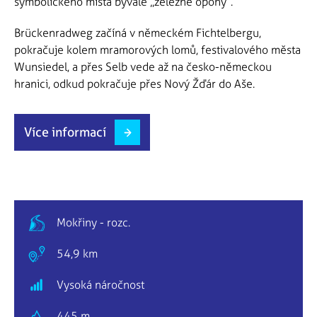
symbolického místa bývalé „železné opony“.
Brückenradweg začíná v německém Fichtelbergu,
pokračuje kolem mramorových lomů, festivalového města
Wunsiedel, a přes Selb vede až na česko-německou
hranici, odkud pokračuje přes Nový Žďár do Aše.
Více informací
Mokřiny - rozc.
54,9 km
Vysoká náročnost
445 m