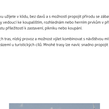
u užijete v klidu, bez davů a s možností propojit přírodu se zábav
ky vedoucí ke koupalištím, rozhlednám nebo herním prvkům v přír
stu příležitostí k zastavení, pikniku nebo koupání.
 tras, nízký provoz a možnost výlet kombinovat s návštěvou míst
zázemí u turistických cílů. Mnohé trasy lze navíc snadno propojit