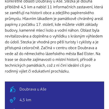
konkrétně oblastí Doubravy u Aše. Stezka je dlouhá
přibližně 4,5 km a nabízí 11 informačních zastavení, která
se zaměřují na historii obce a zdejšího papírenského
průmyslu. Hlavním lákadlem je památkově chráněný areál
papírny z počátku 17. století, kde můžete vidět základy
budovy, kamenné mlecí kolo a vodní náhon. Oblast byla
revitalizována a doplněna o vyhlídku s krásným výhledem
do údolí. Stezka je vhodná pro pěší turisty i cyklisty a je
přístupná celoročně. Začíná v centru obce Doubrava a
vede až do německého lázeňského města Bad Elster. Na
trase se dozvíte zajímavosti o místní historii, přírodě a
technických památkách, což z ní činí ideální cíl pro
rodinný výlet či edukativní procházku.
Doubrava u Aše
4,5 km