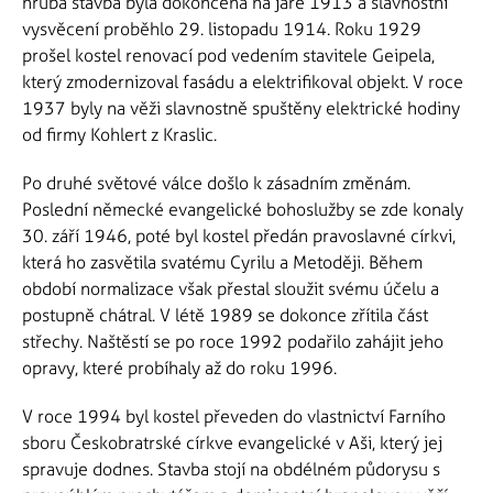
hrubá stavba byla dokončena na jaře 1913 a slavnostní
vysvěcení proběhlo 29. listopadu 1914. Roku 1929
prošel kostel renovací pod vedením stavitele Geipela,
který zmodernizoval fasádu a elektrifikoval objekt. V roce
1937 byly na věži slavnostně spuštěny elektrické hodiny
od firmy Kohlert z Kraslic.
Po druhé světové válce došlo k zásadním změnám.
Poslední německé evangelické bohoslužby se zde konaly
30. září 1946, poté byl kostel předán pravoslavné církvi,
která ho zasvětila svatému Cyrilu a Metoději. Během
období normalizace však přestal sloužit svému účelu a
postupně chátral. V létě 1989 se dokonce zřítila část
střechy. Naštěstí se po roce 1992 podařilo zahájit jeho
opravy, které probíhaly až do roku 1996.
V roce 1994 byl kostel převeden do vlastnictví Farního
sboru Českobratrské církve evangelické v Aši, který jej
spravuje dodnes. Stavba stojí na obdélném půdorysu s