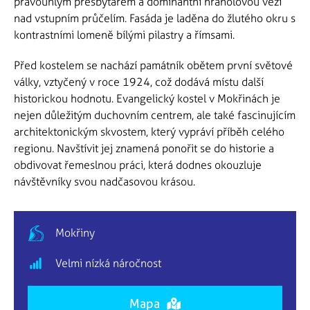
pravoúhlým presbytářem a dominantní hranolovou věží
nad vstupním průčelím. Fasáda je laděna do žlutého okru s
kontrastními lomeně bílými pilastry a římsami.
Před kostelem se nachází památník obětem první světové
války, vztyčený v roce 1924, což dodává místu další
historickou hodnotu. Evangelický kostel v Mokřinách je
nejen důležitým duchovním centrem, ale také fascinujícím
architektonickým skvostem, který vypráví příběh celého
regionu. Navštívit jej znamená ponořit se do historie a
obdivovat řemeslnou práci, která dodnes okouzluje
návštěvníky svou nadčasovou krásou.
Mokřiny
Velmi nízká náročnost
Mapa