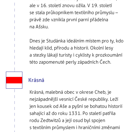
ale v 16. století znovu ožila. V 19. století
se stala průkopníkem textilního průmyslu –
právě zde vznikla první parní přádelna
na Ašsku.
Dnes je Studánka ideálním místem pro ty, kdo
hledají klid, přírodu a historii. Okolní lesy
a stezky lákají turisty i cyklisty k prozkoumání
této zapomenuté perly západních Čech.
Krásná
Krásná, malebná obec v okrese Cheb, je
nejzápadnější vesnicí České republiky. Leží
jen kousek od Aše a pyšní se bohatou historií
sahající až do roku 1331. Po staletí patřila
rodu Zedtwitzů a její osud byl spojen
s textilním průmyslem i hraničními změnami