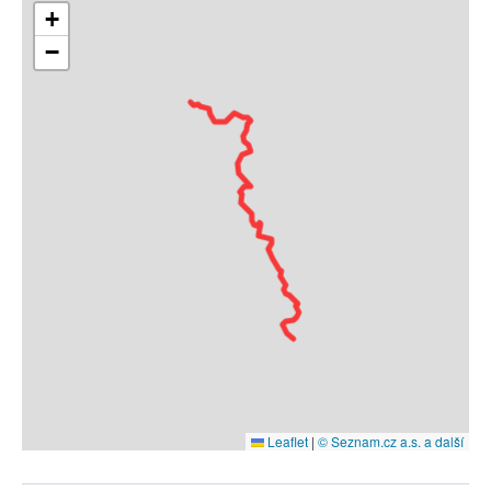
+
−
Leaflet
|
© Seznam.cz a.s. a další