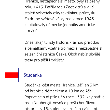
Hranice, nejzápadnější město, byly založeny
roku 1413. Patřily rodu Zedtwitzů a v 19.
století vzkvétaly díky textilnímu průmyslu.
Za druhé světové války zde v roce 1945
kapitulovaly německé jednotky americké
armádě.
Dnes lákají turisty historií, krásnou přírodou
a památkami, včetně trojmezí a nejzápadnější
železniční stanice Česka. Okolí nabízí skvělé
trasy pro pěší i cyklisty.
Studánka
Studánka, část města Hranice, leží jen 3 km
od hranic s Německem a 10 km od Aše.
Poprvé se o ní píše už v roce 1392, kdy patřila
rodu Neubergů. Vesnice prošla bouřlivou
historií – v 15. století byla zničena válkami,