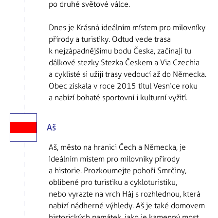
po druhé světové válce.
Dnes je Krásná ideálním místem pro milovníky
přírody a turistiky. Odtud vede trasa
k nejzápadnějšímu bodu Česka, začínají tu
dálkové stezky Stezka Českem a Via Czechia
a cyklisté si užijí trasy vedoucí až do Německa.
Obec získala v roce 2015 titul Vesnice roku
a nabízí bohaté sportovní i kulturní vyžití.
Aš
Aš, město na hranici Čech a Německa, je
ideálním místem pro milovníky přírody
a historie. Prozkoumejte pohoří Smrčiny,
oblíbené pro turistiku a cykloturistiku,
nebo vyrazte na vrch Háj s rozhlednou, která
nabízí nádherné výhledy. Aš je také domovem
historických památek, jako je kamenný most