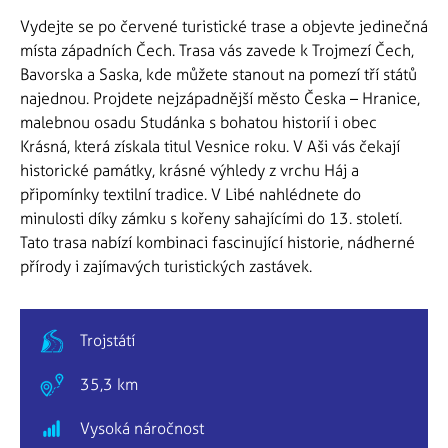
Vydejte se po červené turistické trase a objevte jedinečná
místa západních Čech. Trasa vás zavede k Trojmezí Čech,
Bavorska a Saska, kde můžete stanout na pomezí tří států
najednou. Projdete nejzápadnější město Česka – Hranice,
malebnou osadu Studánka s bohatou historií i obec
Krásná, která získala titul Vesnice roku. V Aši vás čekají
historické památky, krásné výhledy z vrchu Háj a
připomínky textilní tradice. V Libé nahlédnete do
minulosti díky zámku s kořeny sahajícími do 13. století.
Tato trasa nabízí kombinaci fascinující historie, nádherné
přírody i zajímavých turistických zastávek.
Trojstátí
35,3 km
Vysoká náročnost