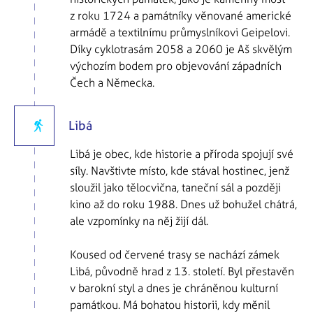
z roku 1724 a památníky věnované americké
armádě a textilnímu průmyslníkovi Geipelovi.
Díky cyklotrasám 2058 a 2060 je Aš skvělým
výchozím bodem pro objevování západních
Čech a Německa.
Libá
Libá je obec, kde historie a příroda spojují své
síly. Navštivte místo, kde stával hostinec, jenž
sloužil jako tělocvična, taneční sál a později
kino až do roku 1988. Dnes už bohužel chátrá,
ale vzpomínky na něj žijí dál.
Koused od červené trasy se nachází zámek
Libá, původně hrad z 13. století. Byl přestavěn
v barokní styl a dnes je chráněnou kulturní
památkou. Má bohatou historii, kdy měnil