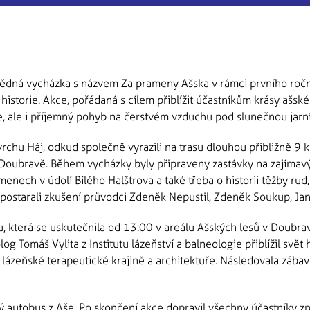
dná vycházka s názvem Za prameny Ašska v rámci prvního ročník
í historie. Akce, pořádaná s cílem přiblížit účastníkům krásy aš
e, ale i příjemný pohyb na čerstvém vzduchu pod slunečnou jarn
vrchu Háj, odkud společně vyrazili na trasu dlouhou přibližně 9 
oubravě. Během vycházky byly připraveny zastávky na zajímavých
enech v údolí Bílého Halštrova a také třeba o historii těžby ru
 postarali zkušení průvodci Zdeněk Nepustil, Zdeněk Soukup, Jan
 která se uskutečnila od 13:00 v areálu Ašských lesů v Doubravě
 Tomáš Vylita z Institutu lázeňství a balneologie přiblížil svět
lázeňské terapeutické krajině a architektuře. Následovala zába
 autobus z Aše. Po skončení akce dopravil všechny účastníky zpě