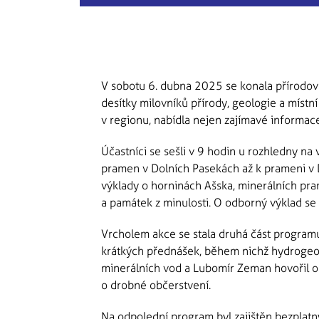
V sobotu 6. dubna 2025 se konala přírodově
desítky milovníků přírody, geologie a místn
v regionu, nabídla nejen zajímavé informac
Účastníci se sešli v 9 hodin u rozhledny na 
pramen v Dolních Pasekách až k prameni v D
výklady o horninách Ašska, minerálních pram
a památek z minulosti. O odborný výklad se
Vrcholem akce se stala druhá část programu,
krátkých přednášek, během nichž hydrogeolog
minerálních vod a Lubomír Zeman hovořil o 
o drobné občerstvení.
Na odpolední program byl zajištěn bezplatný