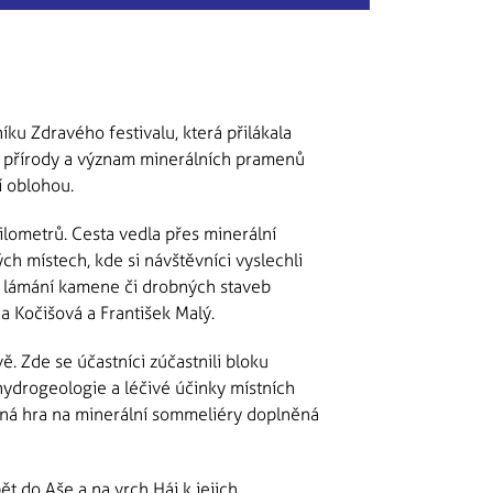
u Zdravého festivalu, která přilákala
ské přírody a význam minerálních pramenů
í oblohou.
kilometrů. Cesta vedla přes minerální
 místech, kde si návštěvníci vyslechli
d, lámání kamene či drobných staveb
a Kočišová a František Malý.
. Zde se účastníci zúčastnili bloku
 hydrogeologie a léčivé účinky místních
vná hra na minerální sommeliéry doplněná
t do Aše a na vrch Háj k jejich