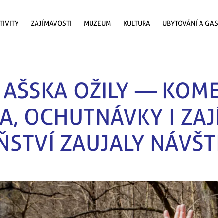
TIVITY
ZAJÍMAVOSTI
MUZEUM
KULTURA
UBYTOVÁNÍ A GA
 AŠSKA OŽILY — KOM
A, OCHUTNÁVKY I ZAJ
ŇSTVÍ ZAUJALY NÁVŠ