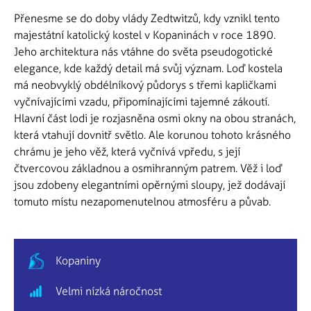
Přenesme se do doby vlády Zedtwitzů, kdy vznikl tento
majestátní katolický kostel v Kopaninách v roce 1890.
Jeho architektura nás vtáhne do světa pseudogotické
elegance, kde každý detail má svůj význam. Loď kostela
má neobvyklý obdélníkový půdorys s třemi kapličkami
vyčnívajícími vzadu, připomínajícími tajemné zákoutí.
Hlavní část lodi je rozjasněna osmi okny na obou stranách,
která vtahují dovnitř světlo. Ale korunou tohoto krásného
chrámu je jeho věž, která vyčnívá vpředu, s její
čtvercovou základnou a osmihranným patrem. Věž i loď
jsou zdobeny elegantními opěrnými sloupy, jež dodávají
tomuto místu nezapomenutelnou atmosféru a půvab.
Kopaniny
Velmi nízká náročnost