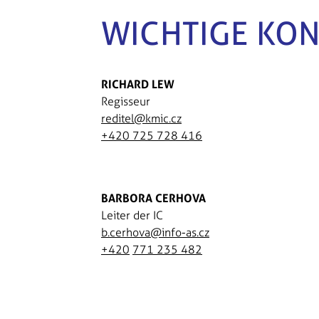
WICHTIGE KON
RICHARD LEW
Regisseur
reditel@kmic.cz
+420 725 728 416
BARBORA CERHOVA
Leiter der IC
b.cerhova@info-as.cz
+420
771 235 482