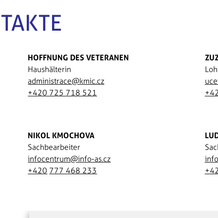
TAKTE
HOFFNUNG DES VETERANEN
ZU
Haushälterin
Loh
administrace@kmic.cz
uce
+420 725 718 521
+42
NIKOL KMOCHOVA
LU
Sachbearbeiter
Sac
infocentrum@info-as.cz
inf
+420
777 468 233
+4