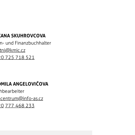
ZANA SKUHROVCOVA
n- und Finanzbuchhalter
tni@kmic.cz
0 725 718 521
DMILA ANGELOVIČOVA
hbearbeiter
ocentrum@info-as.cz
20
777 468 233