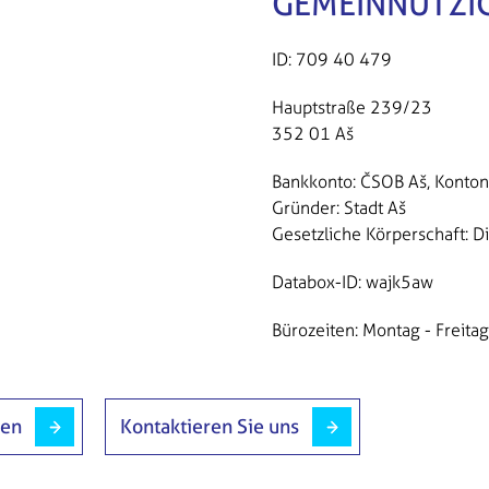
GEMEINNÜTZI
ID: 709 40 479
Hauptstraße 239/23
352 01 Aš
Bankkonto: ČSOB Aš, Kon
Gründer: Stadt Aš
Gesetzliche Körperschaft: D
Databox-ID: wajk5aw
Bürozeiten: Montag - Freita
gen
Kontaktieren Sie uns