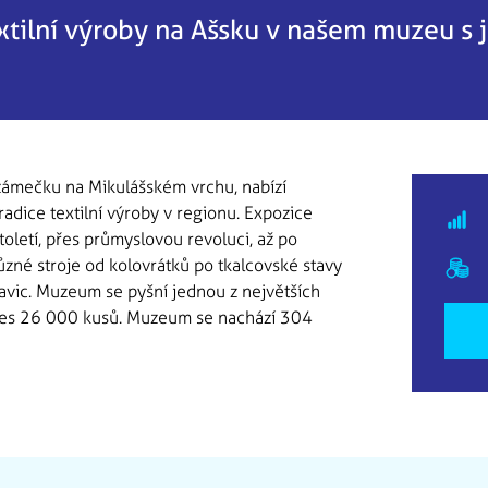
extilní výroby na Ašsku v našem muzeu s 
m zámečku na Mikulášském vrchu, nabízí
radice textilní výroby v regionu. Expozice
toletí, přes průmyslovou revoluci, až po
zné stroje od kolovrátků po tkalcovské stavy
avic. Muzeum se pyšní jednou z největších
í přes 26 000 kusů. Muzeum se nachází 304