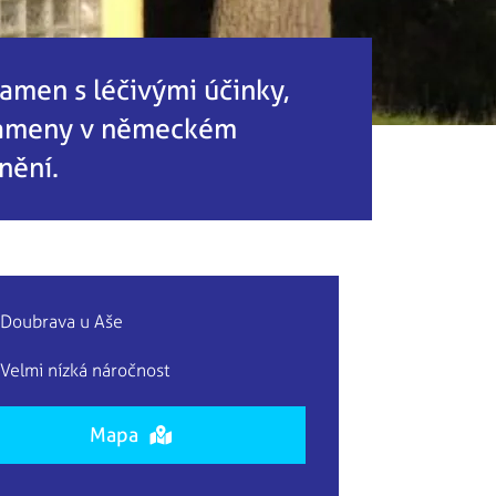
amen s léčivými účinky,
 prameny v německém
ění.​
Doubrava u Aše
Velmi nízká náročnost
Mapa