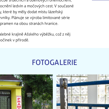
 léčbě srdečních a oběhových onemocnění,
ocnění ledvin a močových cest. V současné
y, které by měly dodat místu lázeňský
těvníky. Plánuje se výroba limitované série
 pramen na obou stranách hranice.
alebné krajině Ašského výběžku, což z něj
dpočinek v přírodě.
FOTOGALERIE