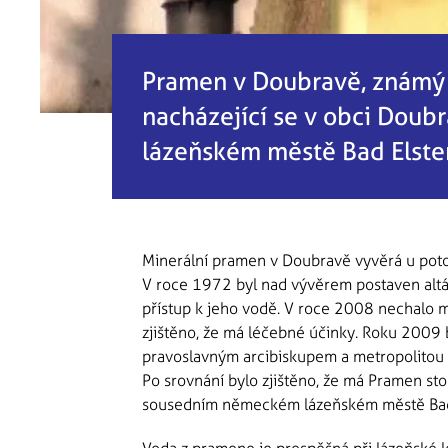
Pramen v Doubravě, známý t
nacházející se v obci Doub
lázeňském městě Bad Elster
Minerální pramen v Doubravě vyvěrá u potok
V roce 1972 byl nad vývěrem postaven alt
přístup k jeho vodě. V roce 2008 nechalo 
zjištěno, že má léčebné účinky. Roku 2009
pravoslavným arcibiskupem a metropolitou 
Po srovnání bylo zjištěno, že má Pramen sto
sousedním německém lázeňském městě Bad E