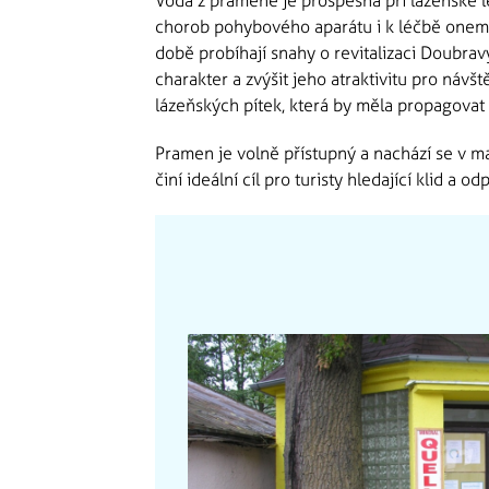
Voda z pramene je prospěšná při lázeňské
chorob pohybového aparátu i k léčbě onem
době probíhají snahy o revitalizaci Doubrav
charakter a zvýšit jeho atraktivitu pro návš
lázeňských pítek, která by měla propagovat
Pramen je volně přístupný a nachází se v m
činí ideální cíl pro turisty hledající klid a o