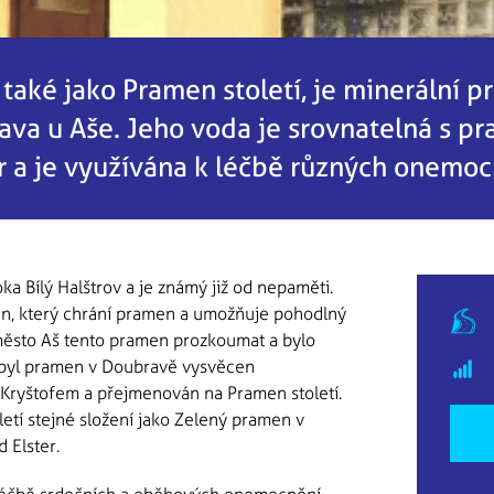
aké jako Pramen století, je minerální pr
rava u Aše. Jeho voda je srovnatelná s
 a je využívána k léčbě různých onemocn
a Bílý Halštrov a je známý již od nepaměti.
án, který chrání pramen a umožňuje pohodlný
město Aš tento pramen prozkoumat a bylo
 byl pramen v Doubravě vysvěcen
Kryštofem a přejmenován na Pramen století.
letí stejné složení jako Zelený pramen v
lster. ​