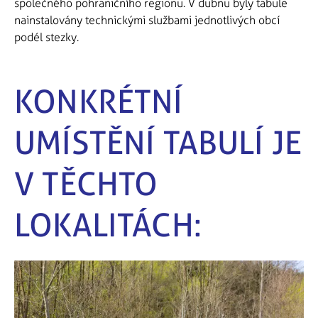
společného pohraničního regionu. V dubnu byly tabule
nainstalovány technickými službami jednotlivých obcí
podél stezky.
KONKRÉTNÍ
UMÍSTĚNÍ TABULÍ JE
V TĚCHTO
LOKALITÁCH: