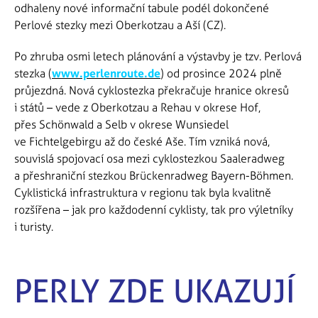
odhaleny nové informační tabule podél dokončené
Perlové stezky mezi Oberkotzau a Aší (CZ).
Po zhruba osmi letech plánování a výstavby je tzv. Perlová
stezka (
www.perlenroute.de
) od prosince 2024 plně
průjezdná. Nová cyklostezka překračuje hranice okresů
i států – vede z Oberkotzau a Rehau v okrese Hof,
přes Schönwald a Selb v okrese Wunsiedel
ve Fichtelgebirgu až do české Aše. Tím vzniká nová,
souvislá spojovací osa mezi cyklostezkou Saaleradweg
a přeshraniční stezkou Brückenradweg Bayern-Böhmen.
Cyklistická infrastruktura v regionu tak byla kvalitně
rozšířena – jak pro každodenní cyklisty, tak pro výletníky
i turisty.
PERLY ZDE UKAZUJÍ