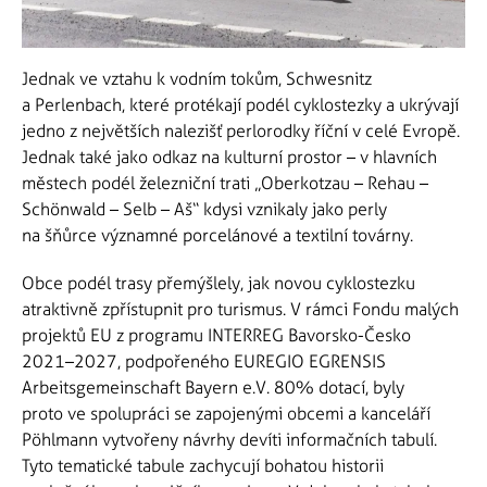
Jednak ve vztahu k vodním tokům, Schwesnitz
a Perlenbach, které protékají podél cyklostezky a ukrývají
jedno z největších nalezišť perlorodky říční v celé Evropě.
Jednak také jako odkaz na kulturní prostor – v hlavních
městech podél železniční trati „Oberkotzau – Rehau –
Schönwald – Selb – Aš“ kdysi vznikaly jako perly
na šňůrce významné porcelánové a textilní továrny.
Obce podél trasy přemýšlely, jak novou cyklostezku
atraktivně zpřístupnit pro turismus. V rámci Fondu malých
projektů EU z programu INTERREG Bavorsko-Česko
2021–2027, podpořeného EUREGIO EGRENSIS
Arbeitsgemeinschaft Bayern e.V. 80% dotací, byly
proto ve spolupráci se zapojenými obcemi a kanceláří
Pöhlmann vytvořeny návrhy devíti informačních tabulí.
Tyto tematické tabule zachycují bohatou historii