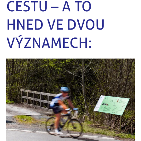
CESTU – A TO
HNED VE DVOU
VÝZNAMECH: