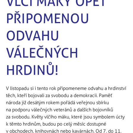
VLČÍ MÁKY OPĚT
PŘIPOMENOU
ODVAHU
VÁLEČNÝCH
HRDINŮ!
V listopadu si i tento rok připomeneme odvahu a hrdinství
těch, kteří bojovali za svobodu a demokracii. Paměť
národa již desátým rokem pořádá veřejnou sbírku
na podporu válečných veteránů a dalších bojovníků
za svobodu. Květy vlčího máku, které jsou symbolem úcty
k těmto hrdinům, budou po celý měsíc dostupné
v obchodech, knihovnách nebo kavárnách. Od 7. do 11.