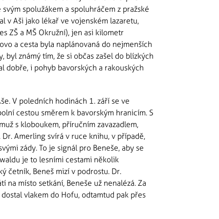
se svým spolužákem a spoluhráčem z pražské
l v Aši jako lékař ve vojenském lazaretu,
 ZŠ a MŠ Okružní), jen asi kilometr
lovo a cesta byla naplánovaná do nejmenších
dy, byl známý tím, že si občas zašel do blízkých
al dobře, i pohyb bavorských a rakouských
Aše. V poledních hodinách 1. září se ve
polní cestou směrem k bavorským hranicím. S
už s kloboukem, příručním zavazadlem,
r. Amerling svírá v ruce knihu, v případě,
 svými zády. To je signál pro Beneše, aby se
waldu je to lesními cestami několik
ý četník, Beneš mizí v podrostu. Dr.
tí na místo setkání, Beneše už nenalézá. Za
u dostal vlakem do Hofu, odtamtud pak přes