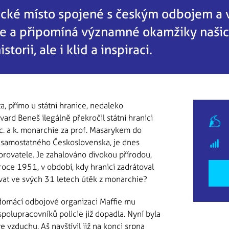
ické místo spojené s českým odbojem a vl
še a připomíná významné okamžiky našich
storii, ale i klid a inspiraci.
, přímo u státní hranice, nedaleko
ard Beneš ilegálně překročil státní hranici
c. a k. monarchie za prof. Masarykem do
ny samostatného Československa, je dnes
rovatele. Je zahalováno divokou přírodou,
roce 1951, v období, kdy hranici zadrátoval
vat ve svých 31 letech útěk z monarchie?
 domácí odbojové organizaci Maffie mu
polupracovníků policie již dopadla. Nyní byla
e vzduchu. Aš navštívil již na konci srpna