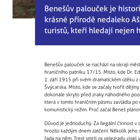
Benešův palouček je histor
krásné přírodě nedaleko A
turistů, kteří hledají nejen hi
Benešův palouček se nachází na okraji města
hraničního patníku 17/15. Místo, kde Dr. Edv
1. září 1915 při svém dramatickém útěku z 
Švýcarska. Místo, kde se začaly tvořit ději
dokonale skryto před zraky náhodného pozo
která v tomto hraničním pásmu zavládla po 
komunistický režim. Proč začal Beneš pláno
Důvod je jednoduchý. Za ilegální činnost v
hrozilo každým dnem zatčení. Několik jeho s
řada na něm. Trest smrti za velezradu visel v