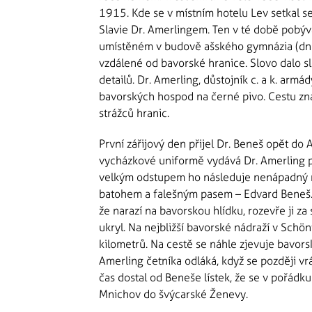
1915. Kde se v místním hotelu Lev setkal 
Slavie Dr. Amerlingem. Ten v té době pobýva
umístěném v budově ašského gymnázia (dnes
vzdálené od bavorské hranice. Slovo dalo s
detailů. Dr. Amerling, důstojník c. a k. armá
bavorských hospod na černé pivo. Cestu zn
strážců hranic.
První zářijový den přijel Dr. Beneš opět do 
vycházkové uniformě vydává Dr. Amerling 
velkým odstupem ho následuje nenápadný m
batohem a falešným pasem – Edvard Beneš. D
že narazí na bavorskou hlídku, rozevře ji za
ukryl. Na nejbližší bavorské nádraží v Schön
kilometrů. Na cestě se náhle zjevuje bavorsk
Amerling četníka odláká, když se později vrá
čas dostal od Beneše lístek, že se v pořádk
Mnichov do švýcarské Ženevy.